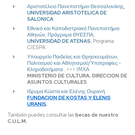
Αριστοτέλειο Πανεπιστήμιο Θεσσαλονίκης,
UNIVERSIDAD ARISTOTELICA DE
SALONICA
Εθνικό και Καποδιστριακό Πανεπιστήμιο
Αθηνών, Πρόγραμα ΘΥΕΣΠΑ,
UNIVERSIDAD DE ATENAS
, Programa
CIESPA.
Υπουργείο Παιδείας και Θρησκευμάτων,
Πολιτισμού και Αθλητισμού/Υποτροφίες -
Κληροδοτήματα .
>>>
IMXA
MINISTERIO DE CULTURA. DIRECCION DE
ASUNTOS CULTURALES
Ιδρυμα Κώστα και Ελένης Ουρανή
.
FUNDACION DE KOSTAS Y ELENIS
URANIS
.
También puedes consultar las
becas de nuestro
C.U.L.M.