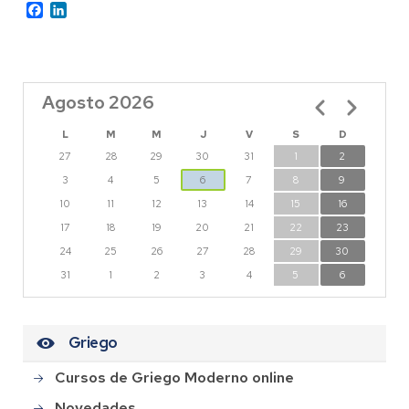
Facebook
LinkedIn
Agosto 2026
Paginación
L
M
M
J
V
S
D
27
28
29
30
31
1
2
3
4
5
6
7
8
9
10
11
12
13
14
15
16
17
18
19
20
21
22
23
24
25
26
27
28
29
30
31
1
2
3
4
5
6
Griego
Cursos de Griego Moderno online
Novedades