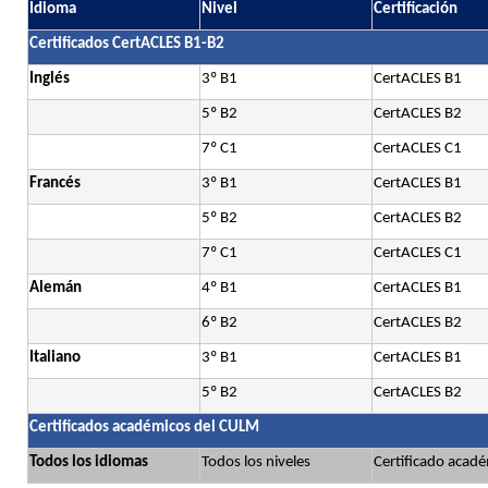
Idioma
Nivel
Certificación
Certificados CertACLES B1-B2
Inglés
3º B1
CertACLES B1
5º B2
CertACLES B2
7º C1
CertACLES C1
Francés
3º B1
CertACLES B1
5º B2
CertACLES B2
7º C1
CertACLES C1
Alemán
4º B1
CertACLES B1
6º B2
CertACLES B2
Italiano
3º B1
CertACLES B1
5º B2
CertACLES B2
Certificados académicos del CULM
Todos los idiomas
Todos los niveles
Certificado acad