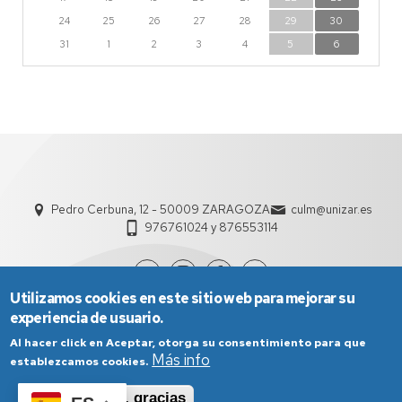
24
25
26
27
28
29
30
31
1
2
3
4
5
6
Pedro Cerbuna, 12 - 50009 ZARAGOZA
culm@unizar.es
976761024 y 876553114
Utilizamos cookies en este sitio web para mejorar su
experiencia de usuario.
Al hacer click en Aceptar, otorga su consentimiento para que
Más info
establezcamos cookies.
Aceptar
No, gracias