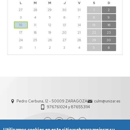
L
M
M
J
V
S
D
27
28
29
30
31
1
2
3
4
5
6
7
8
9
10
11
12
13
14
15
16
17
18
19
20
21
22
23
24
25
26
27
28
29
30
31
1
2
3
4
5
6
Pedro Cerbuna, 12 - 50009 ZARAGOZA
culm@unizar.es
976761024 y 876553114
Utilizamos cookies en este sitio web para mejorar su