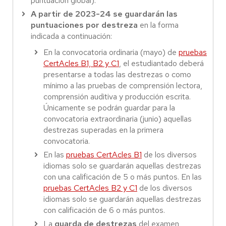
puntuación global).
A partir de 2023-24 se guardarán las
puntuaciones por destreza
en la forma
indicada a continuación:
En la convocatoria ordinaria (mayo) de
pruebas
CertAcles B1, B2 y C1
, el estudiantado deberá
presentarse a todas las destrezas o como
mínimo a las pruebas de comprensión lectora,
comprensión auditiva y producción escrita.
Únicamente se podrán guardar para la
convocatoria extraordinaria (junio) aquellas
destrezas superadas en la primera
convocatoria.
En las
pruebas CertAcles B1
de los diversos
idiomas solo se guardarán aquellas destrezas
con una calificación de 5 o más puntos. En las
pruebas CertAcles B2 y C1
de los diversos
idiomas solo se guardarán aquellas destrezas
con calificación de 6 o más puntos.
La
guarda de destrezas
del examen