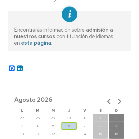
Encontrarás información sobre
admisión a
nuestros cursos
con titulación de idiomas
en
esta página
.
Facebook
LinkedIn
Agosto 2026
Paginación
L
M
M
J
V
S
D
27
28
29
30
31
1
2
3
4
5
6
7
8
9
10
11
12
13
14
15
16