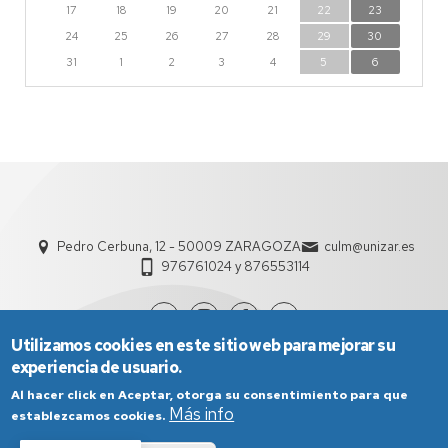
17
18
19
20
21
22
23
24
25
26
27
28
29
30
31
1
2
3
4
5
6
Pedro Cerbuna, 12 - 50009 ZARAGOZA
culm@unizar.es
976761024 y 876553114
Utilizamos cookies en este sitio web para mejorar su
experiencia de usuario.
Al hacer click en Aceptar, otorga su consentimiento para que
Más info
establezcamos cookies.