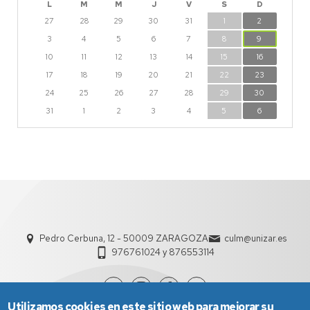
L
M
M
J
V
S
D
27
28
29
30
31
1
2
3
4
5
6
7
8
9
10
11
12
13
14
15
16
17
18
19
20
21
22
23
24
25
26
27
28
29
30
31
1
2
3
4
5
6
Pedro Cerbuna, 12 - 50009 ZARAGOZA
culm@unizar.es
976761024 y 876553114
Utilizamos cookies en este sitio web para mejorar su