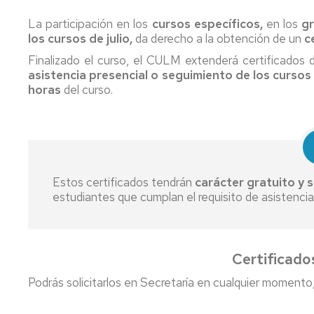
Horarios
de
La participación en los
cursos específicos,
en los
gr
clase
los cursos de julio,
da derecho a la obtención de un
c
Finalizado el curso, el CULM extenderá certificados d
Calendar
asistencia presencial o seguimiento de los cursos 
académi
horas
del curso.
y
administ
Convoca
exámen
Evaluaci
Estos certificados tendrán
carácter gratuito y 
y
estudiantes que cumplan el requisito de asistencia
calificac
Pregunt
frecuent
Certificado
Podrás solicitarlos en Secretaría en cualquier moment