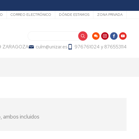
dario
IO
CORREO ELECTRÓNICO
DÓNDE ESTAMOS
ZONA PRIVADA
Buscar
009 ZARAGOZA
culm@unizar.es
976761024 y 876553114
, ambos incluidos