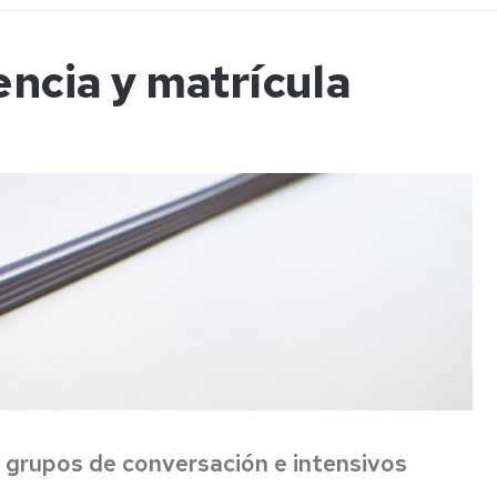
a
encia y matrícula
ncias
tos
,
grupos de conversación e intensivos