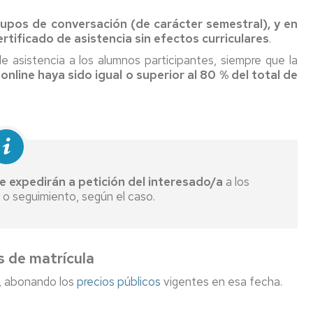
upos de conversación (de carácter semestral), y en
ertificado de asistencia sin efectos curriculares
.
e asistencia a los alumnos participantes, siempre que la
io
online haya sido igual o superior al 80 % del total de
co
rativo
torias
es
ón
se expedirán a petición del interesado/a
a los
 o seguimiento, según el caso.
ión
as
es
s de matrícula
o, abonando los
precios públicos
vigentes en esa fecha.