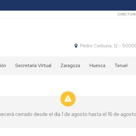
Secun
DIRECTOR
Pedro Cerbuna, 12 - 50
ión
Secretaría Virtual
Zaragoza
Huesca
Teruel
os
Nuestros
Qué
Qué
cursos
hacemos
hacemos
¿Dónde
Dónde
Dónde
estamos?
estamos
estamos
ecerá cerrado desde el día 1 de agosto hasta el 16 de agosto