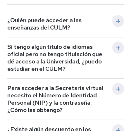
¿Quién puede acceder a las
enseñanzas del CULM?
Si deseas estudiar con nosotros, debes cumplir
Si tengo algún título de idiomas
alguno de los requisitos de acceso al CULM.
oficial pero no tengo titulación que
Consúltalos
pinchando aquí
.
dé acceso a la Universidad, ¿puedo
estudiar en el CULM?
Aunque tengas una certificación oficial de idiomas,
Para acceder a la Secretaría virtual
solo podrás estudiar con nosotros si cumples los
necesito el Número de Identidad
requisitos de acceso al CULM. No es necesario que
Personal (NIP) y la contraseña.
hayas realizado la EVAU, pero debes haber finalizado
alguno de los estudios incluidos en el apartado
¿Cómo las obtengo?
"requisitos de acceso al CULM"
Si no dispones aún de las credenciales administrativas
¿Existe algún descuento en los