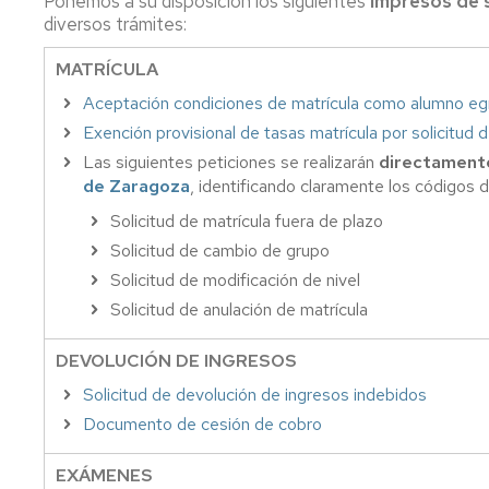
Ponemos a su disposición los siguientes
impresos de s
Horarios
diversos trámites:
de
clase
MATRÍCULA
Calendar
Aceptación condiciones de matrícula como alumno e
académi
Exención provisional de tasas matrícula por solicitud 
y
Las siguientes peticiones se realizarán
directamente
administ
de Zaragoza
, identificando claramente los códigos d
Convoca
Solicitud de matrícula fuera de plazo
exámen
Solicitud de cambio de grupo
Evaluaci
Solicitud de modificación de nivel
y
Solicitud de anulación de matrícula
calificac
DEVOLUCIÓN DE INGRESOS
Pregunt
frecuent
Solicitud de devolución de ingresos indebidos
Documento de cesión de cobro
EXÁMENES