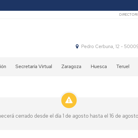
Secun
DIRECTOR
Pedro Cerbuna, 12 - 50
ión
Secretaría Virtual
Zaragoza
Huesca
Teruel
os
Nuestros
Qué
Qué
cursos
hacemos
hacemos
¿Dónde
Dónde
Dónde
estamos?
estamos
estamos
ecerá cerrado desde el día 1 de agosto hasta el 16 de agosto