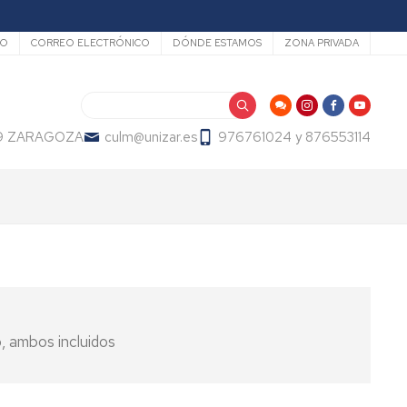
dario
IO
CORREO ELECTRÓNICO
DÓNDE ESTAMOS
ZONA PRIVADA
Buscar
009 ZARAGOZA
culm@unizar.es
976761024 y 876553114
, ambos incluidos