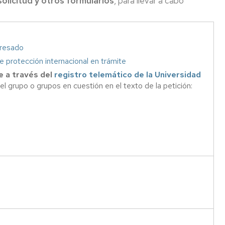
olicitud y otros formularios
, para llevar a cabo
io
gresado
co
de protección internacional en trámite
 a través del
registro telemático de la Universidad
rativo
el grupo o grupos en cuestión en el texto de la petición:
torias
es
ón
ión
as
es