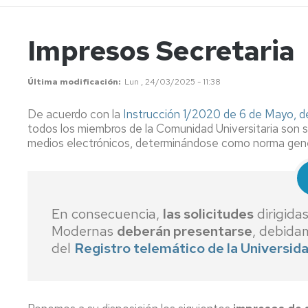
y
directivo
B1
Certificación
Matrícul
Inglés
C1
-
de
en
Estudiantes
Secretaría
Guía
Grado
Nivel
los
Comisiones
Comisión
Italiano
Impresos Secretaria
del
cursos
Permanente
Normativa
Biblioteca
candidato
Servicio
Cursos
C.
y
"Domingo
Japonés
de
Específicos
Específicos
Tablas
convenios
Miral"
Comisión
Última modificación
Lun , 24/03/2025 - 11:38
Certificados
Asesoramiento
1º
equivale
de
Portugués
CULM-
Lingüístico
semestre
de
Asuntos
Cursos
Procesos
De acuerdo con la
Instrucción 1/2020 de 6 de Mayo, de
Unizar
y
idiomas
Docentes
de
electorales
Ruso
todos los miembros de la Comunidad Universitaria son s
y
Traducción
julio
C.
medios electrónicos, determinándose como norma general
Reconocimientos
Específicos
Precios
Comisión
Reseña
Biblioteca
2º
públicos,
de
Otros
histórica
Certificados
"Domingo
Semestre
tasas
Biblioteca
cursos
de
Miral"
y
asistencia
descuen
Tándem
En consecuencia,
las solicitudes
dirigida
lingüístico
Modernas
deberán presentarse
, debida
Guía
de
del
Registro telemático de la Universid
pago
con
tarjeta