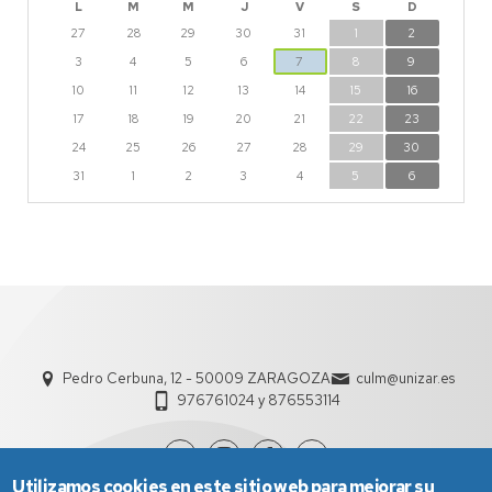
L
M
M
J
V
S
D
27
28
29
30
31
1
2
3
4
5
6
7
8
9
10
11
12
13
14
15
16
17
18
19
20
21
22
23
24
25
26
27
28
29
30
31
1
2
3
4
5
6
Pedro Cerbuna, 12 - 50009 ZARAGOZA
culm@unizar.es
976761024 y 876553114
Utilizamos cookies en este sitio web para mejorar su