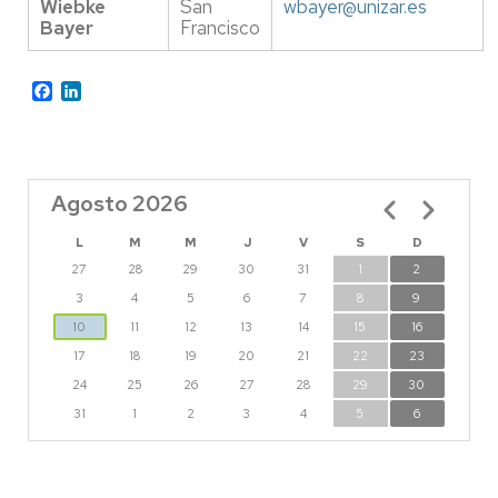
Wiebke
San
wbayer@unizar.es
Bayer
Francisco
Facebook
LinkedIn
Agosto 2026
Paginación
L
M
M
J
V
S
D
27
28
29
30
31
1
2
3
4
5
6
7
8
9
10
11
12
13
14
15
16
17
18
19
20
21
22
23
24
25
26
27
28
29
30
31
1
2
3
4
5
6