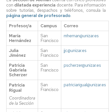
con
dilatada experiencia
docente. Para información
sobre tutorías, despachos y teléfonos, consula la
página general de profesorado
.
Profesor/a
Campus
Correo
María
San
mhernan@unizar.es
Hernández
Francisco
Julia
San
jjc@unizar.es
Jiménez
Francisco
Patricia
San
pscherzer@unizar.es
Gabriela
Francisco
Scherzer
San
patriciarigual@unizar.es
Patricia
Francisco
Rigual
Coordinadora
de la Sección