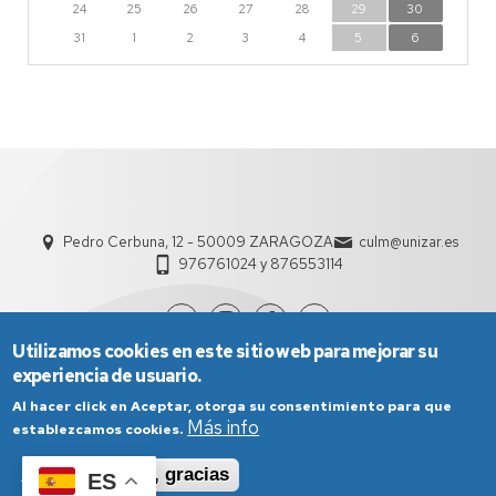
24
25
26
27
28
29
30
31
1
2
3
4
5
6
Pedro Cerbuna, 12 - 50009 ZARAGOZA
culm@unizar.es
976761024 y 876553114
Utilizamos cookies en este sitio web para mejorar su
experiencia de usuario.
Al hacer click en Aceptar, otorga su consentimiento para que
Más info
establezcamos cookies.
Aceptar
No, gracias
ES
Aviso Legal
Condiciones generales de uso