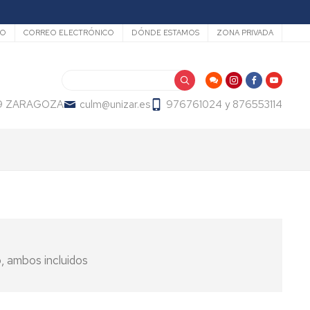
dario
IO
CORREO ELECTRÓNICO
DÓNDE ESTAMOS
ZONA PRIVADA
Buscar
009 ZARAGOZA
culm@unizar.es
976761024 y 876553114
, ambos incluidos