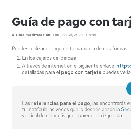
y
directivo
B1
Certificación
Matrícul
Inglés
C1
-
de
en
Estudiantes
Secretaría
Guía
Grado
Nivel
los
Comisiones
Comisión
Italiano
Guía de pago con tar
del
cursos
Permanente
Normativa
Biblioteca
candidato
Servicio
Cursos
C.
y
"Domingo
Japonés
de
Específicos
Específicos
Tablas
convenios
Miral"
Comisión
Última modificación
Lun , 22/05/2023 - 08:45
Certificados
Asesoramiento
1º
equivale
de
Portugués
CULM-
Lingüístico
semestre
de
Asuntos
Cursos
Procesos
Puedes realizar el pago de tu matrícula de dos formas:
Unizar
y
idiomas
Docentes
de
electorales
Ruso
y
Traducción
julio
C.
En los cajeros de ibercaja
Reconocimientos
Específicos
Precios
Comisión
Reseña
A través de internet en el siguiente enlace:
https
Biblioteca
2º
públicos,
de
Otros
histórica
detalladas para el
pago con tarjeta
puedes verl
Certificados
"Domingo
Semestre
tasas
Biblioteca
cursos
de
Miral"
y
asistencia
descuen
Tándem
lingüístico
Guía
Las
referencias para el pago
, las encontrarás en
de
tu matrícula las veces que lo desees desde la
Secr
pago
vertical de color gris que aparece a la izquierda.
con
tarjeta