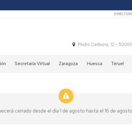
Secun
DIRECTOR
Pedro Cerbuna, 12 - 50
ión
Secretaría Virtual
Zaragoza
Huesca
Teruel
os
Nuestros
Qué
Qué
cursos
hacemos
hacemos
¿Dónde
Dónde
Dónde
estamos?
estamos
estamos
ecerá cerrado desde el día 1 de agosto hasta el 16 de agosto