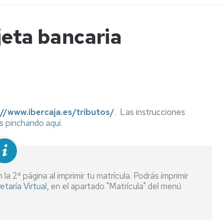
a
jeta bancaria
ncias
://www.ibercaja.es/tributos/
. Las instrucciones
as
pinchando aquí.
tos
 la 2ª página al imprimir tu matrícula. Podrás imprimir
etaría Virtual
, en el apartado "Matrícula" del menú