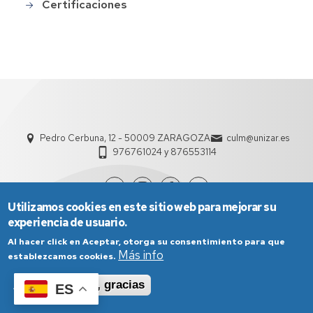
Certificaciones
Pedro Cerbuna, 12 - 50009 ZARAGOZA
culm@unizar.es
976761024 y 876553114
Utilizamos cookies en este sitio web para mejorar su
experiencia de usuario.
Al hacer click en Aceptar, otorga su consentimiento para que
Más info
establezcamos cookies.
Aceptar
No, gracias
ES
Aviso Legal
Condiciones generales de uso
Política de Privacidad
Política de Cookies
Política de Accesibilidad