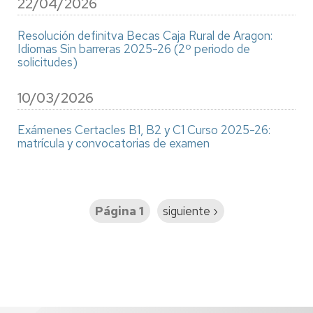
22/04/2026
Resolución definitva Becas Caja Rural de Aragon:
Idiomas Sin barreras 2025-26 (2º periodo de
solicitudes)
10/03/2026
Exámenes Certacles B1, B2 y C1 Curso 2025-26:
matrícula y convocatorias de examen
Paginación
Página 1
Siguiente
siguiente ›
página