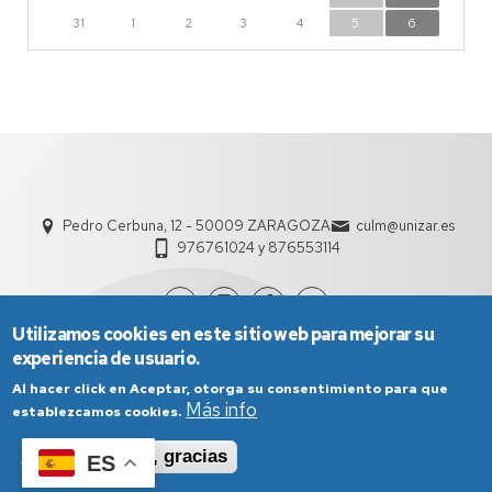
31
1
2
3
4
5
6
Pedro Cerbuna, 12 - 50009 ZARAGOZA
culm@unizar.es
976761024 y 876553114
Utilizamos cookies en este sitio web para mejorar su
experiencia de usuario.
Al hacer click en Aceptar, otorga su consentimiento para que
Más info
establezcamos cookies.
Aceptar
No, gracias
ES
Aviso Legal
Condiciones generales de uso
Política de Privacidad
Política de Cookies