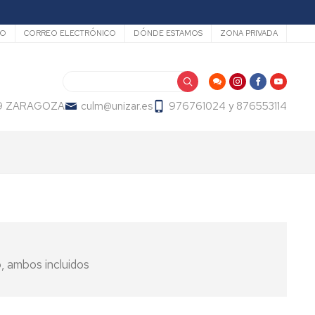
dario
IO
CORREO ELECTRÓNICO
DÓNDE ESTAMOS
ZONA PRIVADA
Buscar
009 ZARAGOZA
culm@unizar.es
976761024 y 876553114
, ambos incluidos