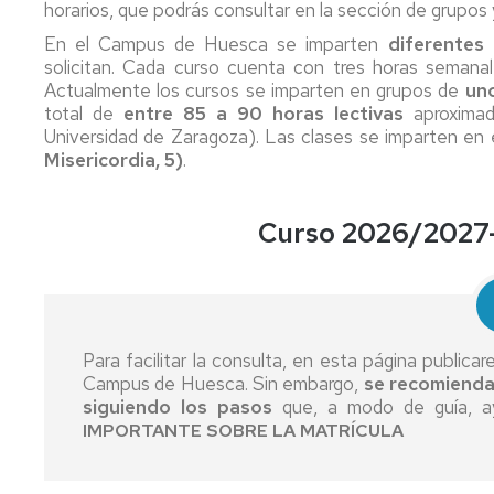
horarios, que podrás consultar en la sección de grupos y
Horarios
de
En el Campus de Huesca se imparten
diferentes
clase
solicitan. Cada curso cuenta con tres horas semanal
Actualmente l
os cursos se imparten en grupos de
un
Calendar
total de
entre 85 a 90 horas lectivas
aproximad
académi
Universidad de Zaragoza). Las clases se imparten en 
y
Misericordia, 5)
.
administ
Convoca
Curso 2026/2027
exámen
Evaluaci
y
calificac
Para facilitar la consulta, en esta página publica
Pregunt
Campus de Huesca. Sin embargo,
se recomienda
frecuent
siguiendo los pasos
que, a modo de guía, ay
IMPORTANTE SOBRE LA MATRÍCULA