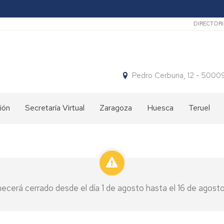
Secun
DIRECTOR
Pedro Cerbuna, 12 - 50
ión
Secretaría Virtual
Zaragoza
Huesca
Teruel
os
Nuestros
Qué
Qué
cursos
hacemos
hacemos
¿Dónde
Dónde
Dónde
estamos?
estamos
estamos
ecerá cerrado desde el día 1 de agosto hasta el 16 de agosto