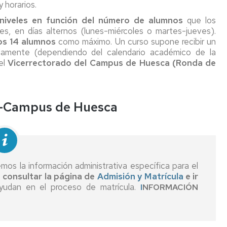
 horarios.
 niveles en función del número de alumnos
que los
es, en días alternos (lunes-miércoles o martes-jueves).
os 14 alumnos
como máximo. Un curso supone recibir un
io
amente (dependiendo del calendario académico de la
co
el
Vicerrectorado del Campus de Huesca (Ronda de
rativo
torias
-Campus de Huesca
es
ón
ión
remos la información administrativa específica para el
as
 consultar la página de
Admisión y Matrícula
e ir
es
udan en el proceso de matrícula.
I
NFORMACIÓN