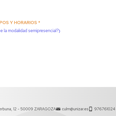
POS Y HORARIOS *
e la modalidad semipresencial?
)
erbuna, 12 - 50009 ZARAGOZA
culm@unizar.es
976761024 