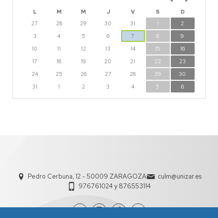
L
M
M
J
V
S
D
27
28
29
30
31
1
2
3
4
5
6
7
8
9
10
11
12
13
14
15
16
17
18
19
20
21
22
23
24
25
26
27
28
29
30
31
1
2
3
4
5
6
Pedro Cerbuna, 12 - 50009 ZARAGOZA
culm@unizar.es
976761024 y 876553114