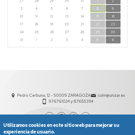
27
28
29
30
31
1
2
3
4
5
6
7
8
9
10
11
12
13
14
15
16
17
18
19
20
21
22
23
24
25
26
27
28
29
30
31
1
2
3
4
5
6
Pedro Cerbuna, 12 - 50009 ZARAGOZA
culm@unizar.es
976761024 y 876553114
Utilizamos cookies en este sitio web para mejorar su
experiencia de usuario.