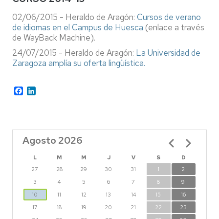
02/06/2015 - Heraldo de Aragón:
Cursos de verano
de idiomas en el Campus de Huesca
(enlace a través
de WayBack Machine).
24/07/2015 - Heraldo de Aragón:
La Universidad de
Zaragoza amplía su oferta lingüística.
Facebook
LinkedIn
Agosto 2026
Paginación
L
M
M
J
V
S
D
27
28
29
30
31
1
2
3
4
5
6
7
8
9
10
11
12
13
14
15
16
17
18
19
20
21
22
23