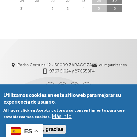
24
25
26
27
28
29
30
31
1
2
3
4
5
6
Pedro Cerbuna, 12 - 50009 ZARAGOZA
culm@unizar.es
976761024 y 876553114
Utilizamos cookies en este sitio web para mejorar su
experiencia de usuario.
Al hacer click en Aceptar, otorga su consentimiento para que
Más info
establezcamos cookies.
Aceptar
No, gracias
ES
Aviso Legal
Condiciones generales de uso
Política de Privacidad
Política de Cookies