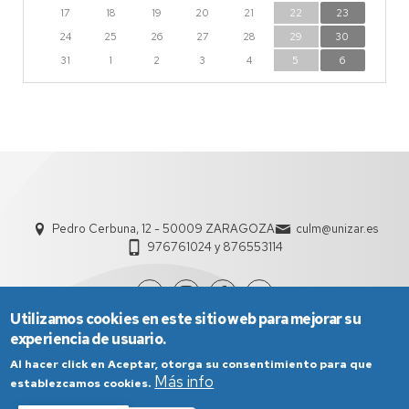
17
18
19
20
21
22
23
24
25
26
27
28
29
30
31
1
2
3
4
5
6
Pedro Cerbuna, 12 - 50009 ZARAGOZA
culm@unizar.es
976761024 y 876553114
Utilizamos cookies en este sitio web para mejorar su
experiencia de usuario.
Al hacer click en Aceptar, otorga su consentimiento para que
Más info
establezcamos cookies.