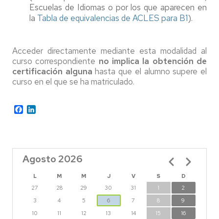
Escuelas de Idiomas o por los que aparecen en
la
Tabla de equivalencias de ACLES para B1
).
Acceder directamente mediante esta modalidad al
curso correspondiente
no implica la obtención de
certificación alguna
hasta que el alumno supere el
curso en el que se ha matriculado.
Facebook
LinkedIn
Agosto 2026
Paginación
L
M
M
J
V
S
D
27
28
29
30
31
1
2
3
4
5
6
7
8
9
10
11
12
13
14
15
16