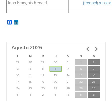
Jean François Renard
jfrenard@unizar
Facebook
LinkedIn
Agosto 2026
Paginación
L
M
M
J
V
S
D
27
28
29
30
31
1
2
3
4
5
6
7
8
9
10
11
12
13
14
15
16
17
18
19
20
21
22
23
24
25
26
27
28
29
30
31
1
2
3
4
5
6