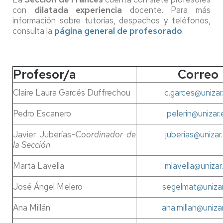
con
dilatada experiencia
docente. Para más
información sobre tutorías, despachos y teléfonos,
consulta la
página general de profesorado
.
Profesor/a
Correo
Claire Laura Garcés Duffrechou
c.garces@unizar
Pedro Escanero
pelerin@unizar.
Javier Juberías-
Coordinador de
juberias@unizar
la Sección
Marta Lavella
mlavella@unizar
José Ángel Melero
segelmat@unizar
Ana Millán
ana.millan@uniza