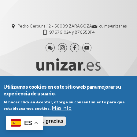
Pedro Cerbuna, 12 - 50009 ZARAGOZA
culm@unizar.es
976761024 y 876553114
Utilizamos cookies en este sitio web para mejorar su
Aviso Legal
Condiciones generales de uso
experiencia de usuario.
Política de Privacidad
Política de Cookies
Política de Accesibilidad
Al hacer click en Aceptar, otorga su consentimiento para que
Más info
establezcamos cookies.
Aceptar
No, gracias
ES