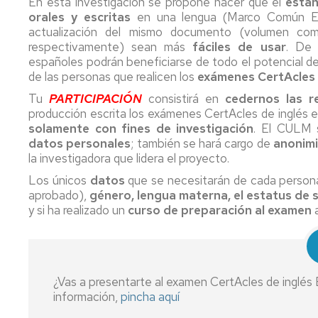
En esta investigación se propone hacer que el
están
orales y escritas
en una lengua (Marco Común Eu
actualización del mismo documento (volumen co
respectivamente) sean más
fáciles de usar
. De 
españoles podrán beneficiarse de todo el potencial de
de las personas que realicen los
exámenes CertAcles de
Tu
PARTICIPACIÓN
consistirá en
cedernos las r
producción escrita los exámenes CertAcles de inglés e
solamente con fines de investigación
. El CULM 
datos personales
; también se hará cargo de
anonimi
la investigadora que lidera el proyecto.
Los únicos
datos
que se necesitarán de cada person
aprobado),
género, lengua materna, el estatus de s
y si ha realizado un
curso de preparación al examen
a
¿Vas a presentarte al examen CertAcles de inglés 
información,
pincha aquí