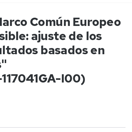
a
 Marco Común Europeo
le: ajuste de los
ncias
ultados basados en
s"
117041GA-I00)
tos