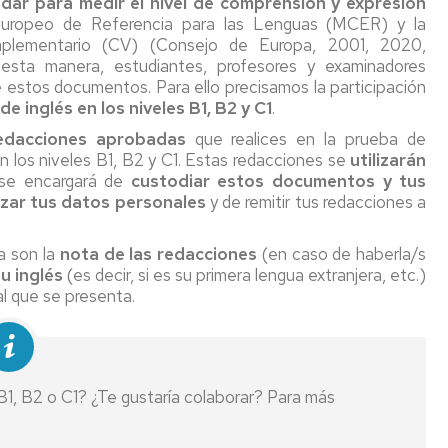
dar para medir el nivel de comprensión y expresión
ropeo de Referencia para las Lenguas (MCER) y la
mplementario (CV) (Consejo de Europa, 2001, 2020,
esta manera, estudiantes, profesores y examinadores
 estos documentos. Para ello precisamos la participación
 inglés en los niveles B1, B2 y C1
.
edacciones aprobadas
que realices en la prueba de
n los niveles B1, B2 y C1. Estas redacciones se
utilizarán
se encargará de
custodiar estos documentos y tus
zar tus datos personales
y de remitir tus redacciones a
a son la
nota de las redacciones
(en caso de haberla/s
u inglés
(es decir, si es su primera lengua extranjera, etc.)
l que se presenta.
B1, B2 o C1? ¿Te gustaría colaborar? Para más