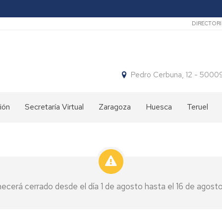
Secun
DIRECTOR
Pedro Cerbuna, 12 - 50
ión
Secretaría Virtual
Zaragoza
Huesca
Teruel
os
Nuestros
Qué
Qué
cursos
hacemos
hacemos
¿Dónde
Dónde
Dónde
estamos?
estamos
estamos
ecerá cerrado desde el día 1 de agosto hasta el 16 de agosto